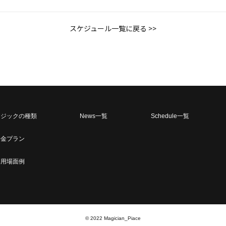
スケジュール一覧に戻る >>
マジックの種類
News一覧
Schedule一覧
料金プラン
利用場面例
©︎ 2022 Magician_Piace