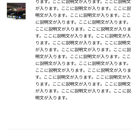
ります。ここに説明文が入ります。ここに説明文
が入ります。ここに説明文が入ります。ここに説
明文が入ります。ここに説明文が入ります。ここ
に説明文が入ります。ここに説明文が入ります。
ここに説明文が入ります。ここに説明文が入りま
す。ここに説明文が入ります。ここに説明文が入
ります。ここに説明文が入ります。ここに説明文
が入ります。ここに説明文が入ります。ここに説
明文が入ります。ここに説明文が入ります。ここ
に説明文が入ります。ここに説明文が入ります。
ここに説明文が入ります。ここに説明文が入りま
す。ここに説明文が入ります。ここに説明文が入
ります。ここに説明文が入ります。ここに説明文
が入ります。ここに説明文が入ります。ここに説
明文が入ります。