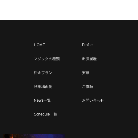
HOME
Profile
マジックの種類
出演履歴
料金プラン
実績
利用場面例
ご依頼
News一覧
お問い合わせ
Schedule一覧