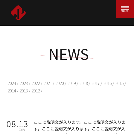
MENU
NEWS
2024
/
2023
/
2022
/
2021
/
2020
/
2019
/
2018
/
2017
/
2016
/
2015
/
2014
/
2013
/
2012
/
08.13
ここに説明文が入ります。ここに説明文が入りま
す。ここに説明文が入ります。ここに説明文が入
2018